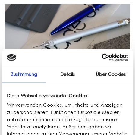
Zustimmung
Details
Über Cookies
Die auflage eins e.K. mit Sitz in
Diese Webseite verwendet Cookies
Geislingen/Steige ist ein junges,
Wir verwenden Cookies, um Inhalte und Anzeigen
aufstrebendes
zu personalisieren, Funktionen für soziale Medien
Dienstleistungsunternehmen, daß auf eine
anbieten zu können und die Zugriffe auf unsere
20-jährige Berufserfahrung in Prototypen-
Website zu analysieren. Außerdem geben wir
und Anreibebeschriftung aufbaut.
Informationen zu Ihrer Verwendung unserer Website